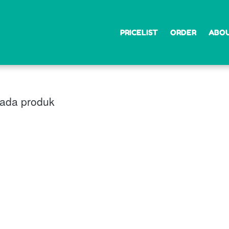
PRICELIST
PRICELIST
ORDER
ORDER
ABOU
ABOU
ada produk