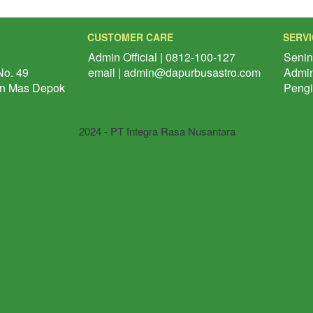
CUSTOMER CARE
SERV
Admin Official | 0812-100-127
Senin
o. 49 
email | admin@dapurbusastro.com
Admin
n Mas Depok
Pengi
2024 - PT Integra Rasa Nusantara