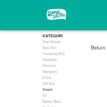
KATEGORI
Nasi Besek
Belum 
Nasi Box
Tumpeng Mini
Hantaran
Dimsum
Hampers
Extra
Gift Box
Snack
Es
Bahan Baku